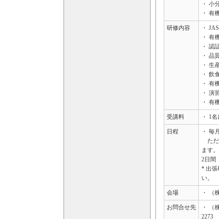
・ 小
・ 有
研修内容
・ JA
・ 有
・ 認
・ 品
・ 生
・ 飲
・ 有
・ 演
・ 有
受講料
・ 1
日程
・ 
ただ
ます
2日間
*
出張
い。
会場
・ （
お問合せ先
・ （株
2273