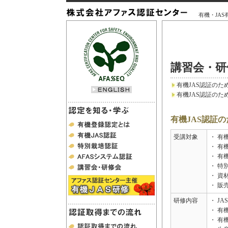
有機・JAS有
認証を知る・学ぶ
講習会・研
有機JAS認証の
有機JAS認証の
有機JAS認証
受講対象
・ 有
・ 有
・ 有
・ 特
・ 資
・ 販
研修内容
・ JA
・ 
・ 有