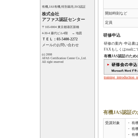
有機,JAS有機,特別栽培,ISO認証
開始時刻など
株式会社
アファス認証センター
定員
〒105-0004 東京都港区新橋
4-30-4 藤代ビル4階 →
地図
研修申込
ＴＥＬ：03-5400-2272
研修の案内･申込書
メールのお問い合わせ
FAXもしくはmai
(c) 2008
有機JAS認証のた
AFAS Certification Center Co.,Ltd.
All right reserved
training_introduction_
有機JAS認証
受講対象
・ 有
・ 有
・ 有