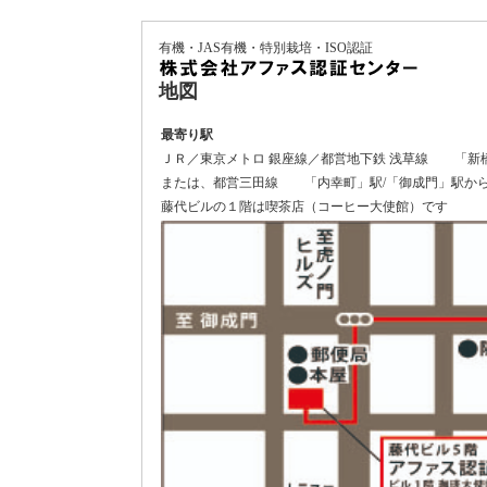
有機・JAS有機・特別栽培・ISO認証
地図
最寄り駅
ＪＲ／東京メトロ 銀座線／都営地下鉄 浅草線 「新
または、都営三田線 「内幸町」駅/「御成門」駅から
藤代ビルの１階は喫茶店（コーヒー大使館）です